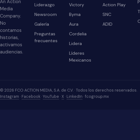
An Action
P
Liderazgo
Victory
Action Play
Media
T
Newsroom
Byma
SNC
Company.
No
Galería
Aura
ADID
contamos
Preguntas
Cordelia
historias,
frecuentes
Lidera
activamos
audiencias.
Líderes
Mexicanos
© 2026 FCO ACTION MEDIA, S.A. de C.V. · Todos los derechos reservados.
Instagram
·
Facebook
·
YouTube
·
X
·
LinkedIn
· fcogroup.mx