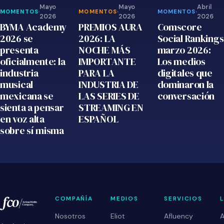
Mayo
Mayo
Abril
MOMENTOS
MOMENTOS
MOMENTOS
2026
2026
2026
MOMENTOS
MOMENTOS
MOMENTOS
BYMA Academy
PREMIOS AURA
Comscore
2026 se
2026: LA
Social Rankings
presenta
NOCHE MÁS
marzo 2026:
oficialmente: la
IMPORTANTE
Los medios
industria
PARA LA
digitales que
musical
INDUSTRIA DE
dominaron la
mexicana se
LAS SERIES DE
conversación
sienta a pensar
STREAMING EN
en voz alta
ESPAÑOL
sobre sí misma
COMPAÑÍA
MEDIOS
SERVICIOS
Nosotros
Eliot
Afluency
A