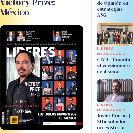
Victory Prize:
de Opinión en
México
estrategias
ASG
LÍDERES
MEXICANOS ↗
CIMA | Cuando
el crecimiento
se diseña
LÍDERES
MEXICANOS ↗
Javier Porras |
Si la solución
no existe, la