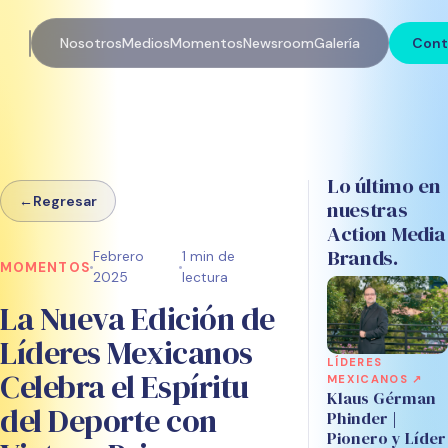
Nosotros
Medios
Momentos
Newsroom
Galería
Cont
Lo último en
←
Regresar
nuestras
Action Media
Brands.
Febrero
1 min de
MOMENTOS
2025
lectura
La Nueva Edición de
Líderes Mexicanos
LÍDERES
Celebra el Espíritu
MEXICANOS ↗
Klaus Gérman
del Deporte con
Phinder |
Pionero y Líder